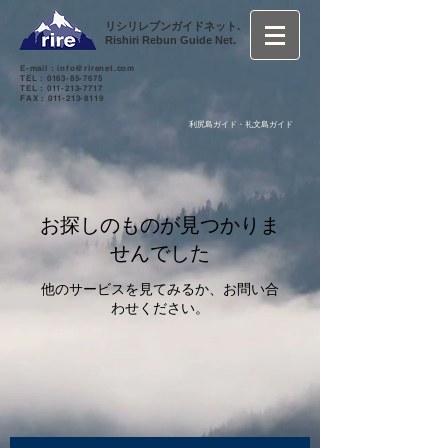
リシリレブンガイドネット.
Rishiri Rebun Guide Net.
E-mail :
info@rirenet.com
TEL :
0163-85-7675
TEL :
011-213-7717
FAX :
011-213-8119
利尻島ガイド・礼文島ガイド
お探しのものが見つかりま
せんでした
他のサービスを見てみるか、お問い合
わせください。