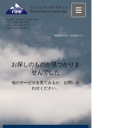
リシリレブンガイドネット.
Rishiri Rebun Guide Net.
E-mail :
info@rirenet.com
TEL :
0163-85-7675
TEL :
011-213-7717
FAX :
011-213-8119
利尻島ガイド・礼文島ガイド
お探しのものが見つかりま
せんでした
他のサービスを見てみるか、お問い合
わせください。