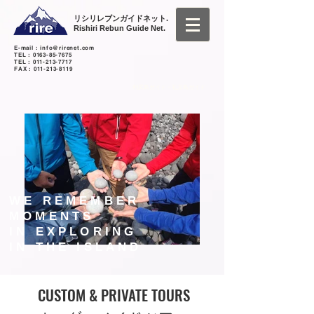
リシリレブンガイドネット.
Rishiri Rebun Guide Net.
E-mail :
info@rirenet.com
TEL :
0163-85-7675
TEL :
011-213-7717
FAX :
011-213-8119
利尻島ガイド・礼文島ガイド
WE REMEMBER
MOMENTS
IN EXPLORING
IN THE ISLAND
CUSTOM & PRIVATE TOURS