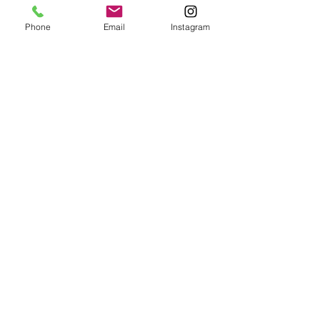
Phone
Email
Instagram
15:30 / Hotel Drop-off
------------------------------------------
ホテルまたはご希望の場所までお送りしま
す。
※天候、漁の状況によります
※ツアー時間には昼食時間も含まれます
​※昼食代、公共施設・交通機関の利用料金はツアー
料金に含まれません
​※すべての行程は当日の天候や海況、お客様のご希
望に合わせてご案内します