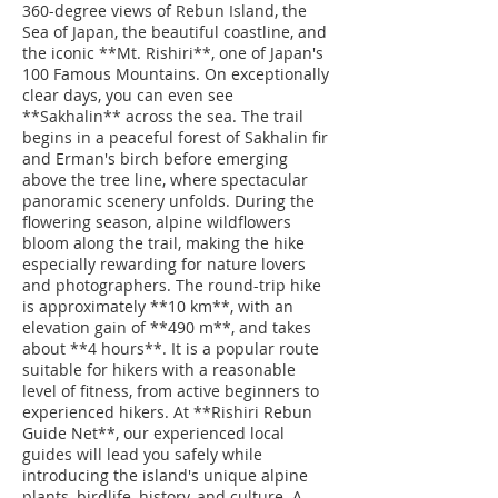
360-degree views of Rebun Island, the
Sea of Japan, the beautiful coastline, and
the iconic **Mt. Rishiri**, one of Japan's
100 Famous Mountains. On exceptionally
clear days, you can even see
**Sakhalin** across the sea. The trail
begins in a peaceful forest of Sakhalin fir
and Erman's birch before emerging
above the tree line, where spectacular
panoramic scenery unfolds. During the
flowering season, alpine wildflowers
bloom along the trail, making the hike
especially rewarding for nature lovers
and photographers. The round-trip hike
is approximately **10 km**, with an
elevation gain of **490 m**, and takes
about **4 hours**. It is a popular route
suitable for hikers with a reasonable
level of fitness, from active beginners to
experienced hikers. At **Rishiri Rebun
Guide Net**, our experienced local
guides will lead you safely while
introducing the island's unique alpine
plants, birdlife, history, and culture. A