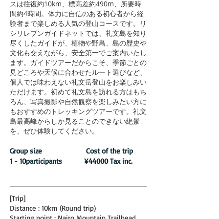
スは往復約10km、標高差約490m、所要時
間約4時間。体力に自信のある初心者から経
験者まで楽しめる人気の登山コースです。リ
シリレブンガイドネットでは、礼文島を知り
尽くしたガイドが、植物や野鳥、島の歴史や
文化も交えながら、安全第一でご案内いたし
ます。ガイドツアーだからこそ、季節ごとの
見どころや天候に合わせたルート選びなど、
個人では味わえない礼文岳登山をお楽しみい
ただけます。初めて礼文島を訪れる方はもち
ろん、写真撮影や自然観察を楽しみたい方に
もおすすめのトレッキングツアーです。礼文
島最高峰からしか見ることのできない絶景
を、ぜひ体験してください。
Group size Cost of the trip
1 - 10participants ¥44000 Tax inc.
[Trip]
Distance : 10km (Round trip)
Starting point : Nairo Mountain Trailhead