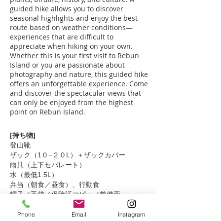
guided hike allows you to discover
seasonal highlights and enjoy the best
route based on weather conditions—
experiences that are difficult to
appreciate when hiking on your own.
Whether this is your first visit to Rebun
Island or you are passionate about
photography and nature, this guided hike
offers an unforgettable experience. Come
and discover the spectacular views that
can only be enjoyed from the highest
point on Rebun Island.
[持ち物]
登山靴
ザック（1０−２０L）＋ザックカバー
雨具（上下セパレート）
水（最低1.5L）
弁当（朝食／昼食）、行動食
帽子／手袋／保険証コピー／常備薬
携帯トイレ／ストック（キャップ付き）な
ど。
Phone
Email
Instagram