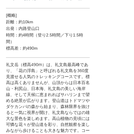
[概略]
距離：約10km
出発：内路登山口
時間：約4時間（登り2.5時間／下り1.5時
間）
標高差：約490m
礼文岳（標高490m）は、礼文島最高峰であ
り、「花の浮島」と呼ばれる礼文島を360度
見渡せる人気のトレッキングコースです。標
高は高くありませんが、山頂からは日本百名
山・利尻山、日本海、礼文島の美しい海岸
線、そして天候に恵まれればサハリンまで望
める絶景が広がります。登山道はトドマツや
ダケカンバの森から始まり、森林限界を抜け
ると一気に視界が開け、礼文島ならではの雄
大な景色を楽しめます。高山植物の見頃には
可憐な花々が登山道を彩り、自然観察を楽し
みながら歩けることも大きな魅力です。コー