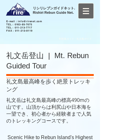
リシリレブンガイドネット.
Rishiri Rebun Guide Net.
E-mail :
info@rirenet.com
TEL :
0163-85-7675
TEL :
011-213-7717
FAX :
011-213-8119
利尻島ガイド・礼文島ガイド
礼文岳登山 | Mt. Rebun
Guided Tour
礼文島最高峰を歩く絶景トレッキ
ング
礼文岳は礼文島最高峰の標高490mの
山です。山頂からは利尻山や日本海を
一望でき、初心者から経験者まで人気
のトレッキングコースです。
Scenic Hike to Rebun Island's Highest