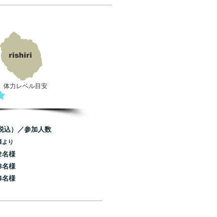
rishiri
体力レベル目安
税込）／参加人数
様より
）2名様
3名様
）4名様