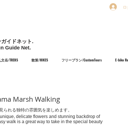
ロ
ガイドネット.
un Guide Net.
文岳/TREKS
散策/HIKES
フリープラン/CustomTours
E-bike
 Marsh Walking
見られる独特の雰囲気を楽しめます。
, unique, delicate flowers and stunning backdrop of
easy walk is a great way to take in the special beauty