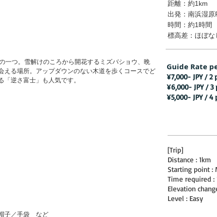
距離：約1km
出発：南浜湿原
時間：約1時間
標高差：ほぼな
地の一つ。雪解けのころから開花するミズバショウ、晩
Guide Rate pe
会える場所。アップダウンのない木道を歩くコースでど
¥7,
000- JPY / 2 
る「逆さ富士」も人気です。
¥6,000- JPY / 3 
¥5,000- JPY / 4 
[Trip]
Distance : 1km
Starting point 
Time required :
Elevation chang
Level : Easy
帽子／手袋 など