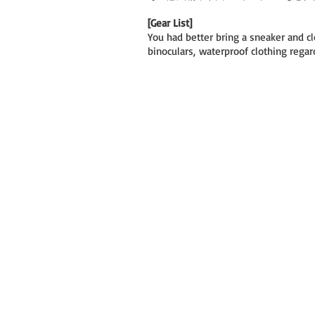
[Gear List]
You had better bring a sneaker and c
binoculars, waterproof clothing regar