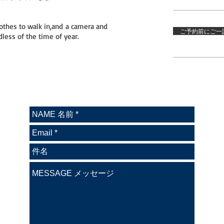
lothes to walk in,and a camera and
ご予約前にご一読下さい
dless of the time of year.