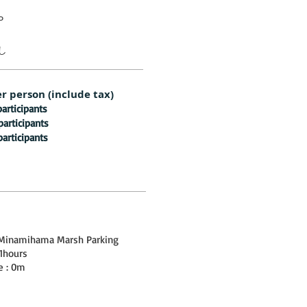
P
し
r person (include tax)
participants
participants
participants
: Minamihama Marsh Parking
 1hours
e : 0m